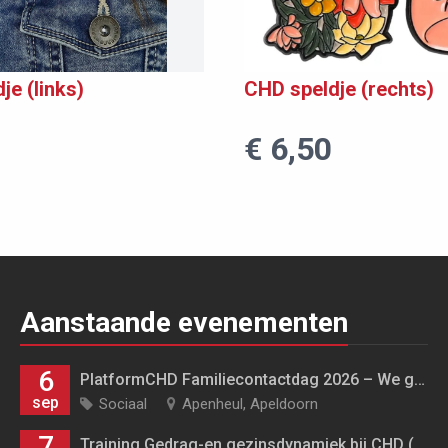
je (links)
CHD speldje (rechts)
€ 6,50
Aanstaande evenementen
6
PlatformCHD Familiecontactdag 2026 – We gaan naar de Apenheul! 🐒
sep
Sociaal
Apenheul, Apeldoorn
7
Training Gedrag-en gezinsdynamiek bij CHD (7 oktober, 14 oktober, 18 oktober, 4 november en 11 november)